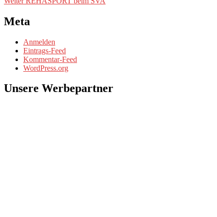
Nächster
Beitrag:
Weiter
REHASPORT beim SVA
Beitrag:
Meta
Anmelden
Eintrags-Feed
Kommentar-Feed
WordPress.org
Unsere Werbepartner