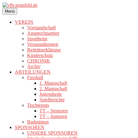
Zum
Inhalt
Menü
vfb-sennfeld.de
springen
VEREIN
Vorstandschaft
Ansprechpartner
Sportheim
Veranstaltungen
Beitrittserklärung
Kinderschutz
CHRONIK
Archiv
ABTEILUNGEN
Fussball
1. Mannschaft
2. Mannschaft
Jugendseite
Spielberichte
Tischtennis
TT – Senioren
TT – Junioren
Badminton
SPONSOREN
UNSERE SPONSOREN