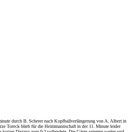
lminute durch B. Scherer nach Kopfballverlängerung von A. Albert in
ze Toreck blieb für die Heimmannschaft in der 11. Minute leider
s kurzer Distanz zum 0:2 vollendete. Die Gäste agierten weiter und