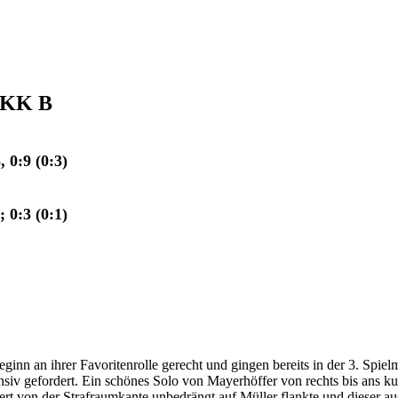
r KK B
, 0:9
(0:3)
 0:3 (0:1)
inn an ihrer Favoritenrolle gerecht und gingen bereits in der 3. Spie
iv gefordert. Ein schönes Solo von Mayerhöffer von rechts bis ans kur
ert von der Strafraumkante unbedrängt auf Müller flankte und dieser au