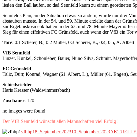
ließen den Ball laufen, so daß Sennfeld kaum zu einem geordneten Sp
Sennfelds Plan, an der Situation etwas zu ändern, wurde nur drei Min
abstauben musste. In der 54. und 59. Minute erzielte dann der Grünsf
zur Ergebniskosmetik hatten in der 62. und 78. Minute Mayerhöffer un
Sieg für einen effektiven FC Grünsfeld, auch wenn der VfB ein Tor v
Tore
: 0:1 Scherer, B., 0:2 Müller, 0:3 Scherer, B., 0:4, 0:5, A. Albe
VfB Sennfeld
Linzer, Kunkel, Schönleber, Bauer, Nuno Silva, Schmitt, Mayerhöffer 
FC Grünsfeld
Talic, Dürr, Konrad, Wagner (61. Albert, L.), Müller (61. Engert), Se
Schiedsrichter
Haris Kresser (Waldwimmersbach)
Z
uschauer
: 120
no images were found
Der VfB Sennfeld wünscht allen Mannschaften viel Erfolg !
Autor
Veröffentlicht
Kategorien
vfbhp1
8. September 2023
10. September 2023
AKTUELLE
am