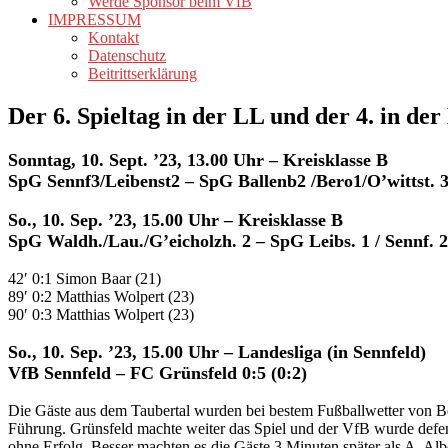
Werde Sponsor beim VfB
IMPRESSUM
Kontakt
Datenschutz
Beitrittserklärung
Der 6. Spieltag in der LL und der 4. in de
Sonntag, 10. Sept. ’23, 13.00 Uhr – Kreisklasse B
SpG Sennf3/Leibenst2 – SpG Ballenb2 /Bero1/O’wittst. 3
So., 10. Sep. ’23, 15.00 Uhr – Kreisklasse B
SpG Waldh./Lau./G’eicholzh. 2 – SpG Leibs. 1 / Sennf. 2;
42′ 0:1 Simon Baar (21)
89′ 0:2 Matthias Wolpert (23)
90′ 0:3 Matthias Wolpert (23)
So., 10. Sep. ’23, 15.00 Uhr – Landesliga (in Sennfeld)
VfB Sennfeld – FC Grünsfeld 0:5 (0:2)
Die Gäste aus dem Taubertal wurden bei bestem Fußballwetter von Beg
Führung. Grünsfeld machte weiter das Spiel und der VfB wurde defens
ohne Erfolg. Besser machten es die Gäste 3 Minuten später als A. Alb