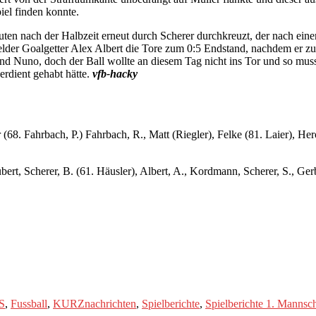
iel finden konnte.
uten nach der Halbzeit erneut durch Scherer durchkreuzt, der nach ein
elder Goalgetter Alex Albert die Tore zum 0:5 Endstand, nachdem er zuv
d Nuno, doch der Ball wollte an diesem Tag nicht ins Tor und so musst
erdient gehabt hätte.
vfb-hacky
rt
(68. Fahrbach, P.) Fahrbach, R., Matt (Riegler), Felke (81. Laier), H
ubert, Scherer, B. (61. Häusler), Albert, A., Kordmann, Scherer, S., Ge
S
,
Fussball
,
KURZnachrichten
,
Spielberichte
,
Spielberichte 1. Mannsch