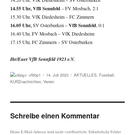
14.55 Uhr, VfB Sennfeld
– FV Mosbach, 2:1
15.30 Uhr, VfK Diedesheim – FC Zimmern
16.05 Uhr,
VfB Sennfeld
SV Osterburken –
, 0:1
16.40 Uhr, FV Mosbach – VfK Diedesheim
17.15 Uhr, FC Zimmern – SV Osterburken
Ihr/Euer VfB Sennfeld 1923 e.V.
Autor
Veröffentlicht
Kategorien
vfbhp1
14. Juli 2023
AKTUELLES
,
Fussball
,
am
KURZnachrichten
,
Verein
Schreibe einen Kommentar
Deine E-Mail-Adresse wird nicht veröffentlicht.
Erforderliche Felder