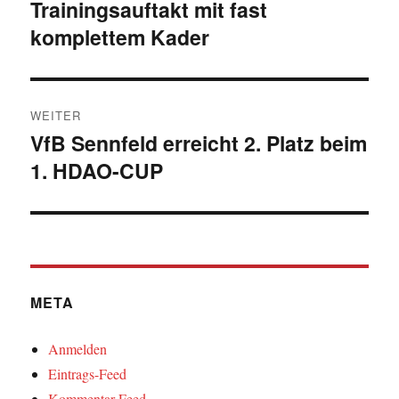
Trainingsauftakt mit fast
Vorheriger
komplettem Kader
Beitrag:
WEITER
VfB Sennfeld erreicht 2. Platz beim
Nächster
1. HDAO-CUP
Beitrag:
META
Anmelden
Eintrags-Feed
Kommentar-Feed