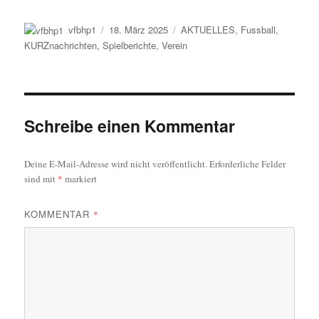
Autor
Veröffentlicht
Kategorien
vfbhp1
18. März 2025
AKTUELLES
,
Fussball
,
am
KURZnachrichten
,
Spielberichte
,
Verein
Schreibe einen Kommentar
Deine E-Mail-Adresse wird nicht veröffentlicht.
Erforderliche Felder
sind mit
*
markiert
KOMMENTAR
*