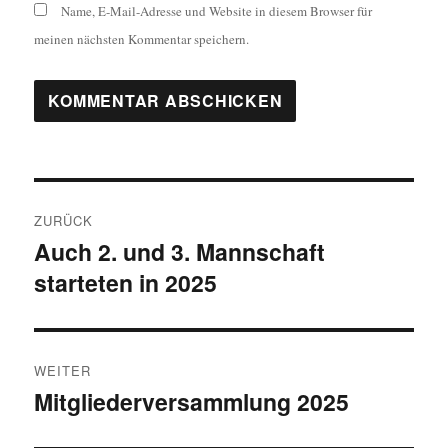
Name, E-Mail-Adresse und Website in diesem Browser für
meinen nächsten Kommentar speichern.
Beitragsnavigation
ZURÜCK
Auch 2. und 3. Mannschaft
Vorheriger
starteten in 2025
Beitrag:
WEITER
Mitgliederversammlung 2025
Nächster
Beitrag: