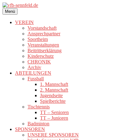
Zum
Inhalt
Menü
vfb-sennfeld.de
springen
VEREIN
Vorstandschaft
Ansprechpartner
Sportheim
Veranstaltungen
Beitrittserklärung
Kinderschutz
CHRONIK
Archiv
ABTEILUNGEN
Fussball
1. Mannschaft
2. Mannschaft
Jugendseite
Spielberichte
Tischtennis
TT – Senioren
TT – Junioren
Badminton
SPONSOREN
UNSERE SPONSOREN