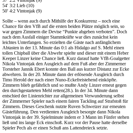
37′ 2:2 Vintonjak (9)
54′ 3:2 Lieb (10)
50′ 4:2 Vintonjak (9)
Sollte – wenn auch durch Mithilfe der Konkurrenz – noch eine
Chance für den VfB auf die ersten beiden Plätze möglich sein, so
war gegen Zimmern die Devise “Punkte abgeben verboten”. Doch
nach dem Ausfall einiger Stammkräfte war dies zunächst kein
leichtes Unterfangen. So erzielten die Gäste nach anfänglichem
Abtasten in der 13. Minute das 0:1 als Hidalgo auf S. Mehl einen
tollen Chipball über die Abwehr spielte und dieser mit einem Heber
Keeper Linzer keine Chance ließ. Kurz darauf hatte VfB-Goalgetter
Nikola Vintonjak den Ausgleich auf dem Fuß aber der Zimmerner
Torsteher Jannik Ebert konnte den Ball aus kurzer Distanz zur Ecke
abwehren. In der 20. Minute dann der erlösende Ausgleich durch
Timo Herold der nach einer Nuno-Eckefreistehend einköpfte.
Zimmern blieb gefährlich und so mußte Andy Linzer erneut gegen
den durchgestarteten Mehl retten(28.). In der 34. Minute dann
entschied der Linienrichter zur allgemeinen Verwunderung selbst
der Zimmerner Spieler nach einem fairen Tackling auf Strafstoß für
Zimmern. Dieses Geschenk nutzte Ruven Schweizer zur erneuten
Gästeführung. Den verdienten Ausgleich besorgte dann Nikola
Vintonjak in der 39. Spielminute indem er 3 Mann im Fünfer stehen
ließ und ins lange Eck einschoß. Kurz vor der Pause hatte derselbe
Spieler Pech als er einen Schuß ans Lattendreieck setzte.