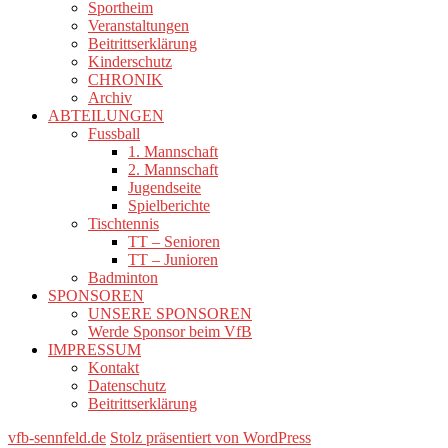
Sportheim
Veranstaltungen
Beitrittserklärung
Kinderschutz
CHRONIK
Archiv
ABTEILUNGEN
Fussball
1. Mannschaft
2. Mannschaft
Jugendseite
Spielberichte
Tischtennis
TT – Senioren
TT – Junioren
Badminton
SPONSOREN
UNSERE SPONSOREN
Werde Sponsor beim VfB
IMPRESSUM
Kontakt
Datenschutz
Beitrittserklärung
vfb-sennfeld.de
Stolz präsentiert von WordPress