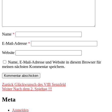
Name
*
E-Mail-Adresse
*
Website
Name, E-Mail-Adresse und Website in diesem Browser für
meinen nächsten Kommentar speichern.
Beitragsnavigation
Vorheriger
Zurück
Glückwunsch des VfB Sennfeld
Nächster
Beitrag:
Weiter
Nach dem 2. Spieltag !!!
Beitrag:
Meta
Anmelden