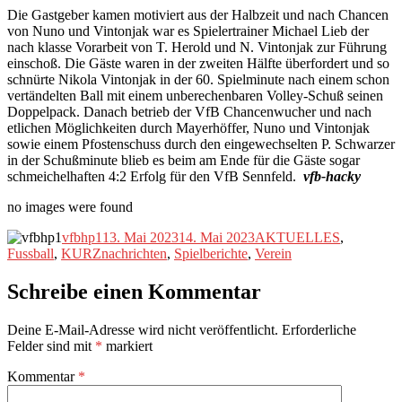
Die Gastgeber kamen motiviert aus der Halbzeit und nach Chancen
von Nuno und Vintonjak war es Spielertrainer Michael Lieb der
nach klasse Vorarbeit von T. Herold und N. Vintonjak zur Führung
einschoß. Die Gäste waren in der zweiten Hälfte überfordert und so
schnürte Nikola Vintonjak in der 60. Spielminute nach einem schon
vertändelten Ball mit einem unberechenbaren Volley-Schuß seinen
Doppelpack. Danach betrieb der VfB Chancenwucher und nach
etlichen Möglichkeiten durch Mayerhöffer, Nuno und Vintonjak
sowie einem Pfostenschuss durch den eingewechselten P. Schwarzer
in der Schußminute blieb es beim am Ende für die Gäste sogar
schmeichelhaften 4:2 Erfolg für den VfB Sennfeld.
vfb-hacky
no images were found
Autor
Veröffentlicht
Kategorien
vfbhp1
13. Mai 2023
14. Mai 2023
AKTUELLES
,
am
Fussball
,
KURZnachrichten
,
Spielberichte
,
Verein
Schreibe einen Kommentar
Deine E-Mail-Adresse wird nicht veröffentlicht.
Erforderliche
Felder sind mit
*
markiert
Kommentar
*