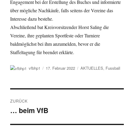
Engagement bei der Erstellung des Buches und informierte
über mögliche Nachkäufe, falls seitens der Vereine das
Interesse dazu bestehe.
Abschließend bat Kreisvorsitzender Horst Saling die
Vereine, ihre geplanten Sportfeste oder Turniere
baldmöglichst bei ihm anzumelden, bevor er die
Staffeltagung für beendet erklärte.
Autor
Veröffentlicht
Kategorien
vfbhp1
17. Februar 2022
AKTUELLES
,
Fussball
am
Beitragsnavigation
ZURÜCK
… beim VfB
Vorheriger
Beitrag: