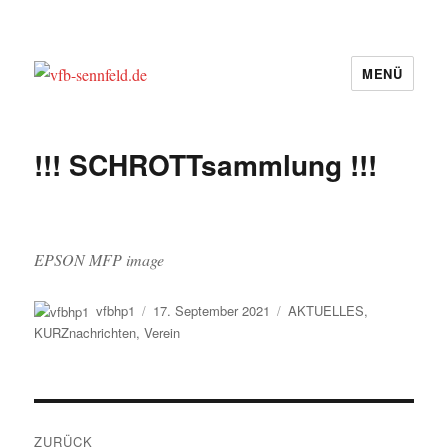
MENÜ
vfb-sennfeld.de
!!! SCHROTTsammlung !!!
EPSON MFP image
Autor
Veröffentlicht
Kategorien
vfbhp1
17. September 2021
AKTUELLES
,
am
KURZnachrichten
,
Verein
Beitragsnavigation
ZURÜCK