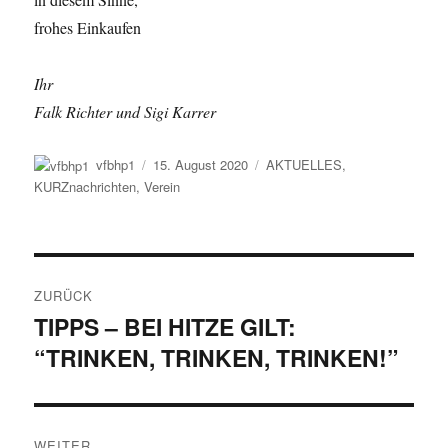
frohes Einkaufen
Ihr
Falk Richter und Sigi Karrer
Autor
Veröffentlicht
Kategorien
vfbhp1
15. August 2020
AKTUELLES
,
am
KURZnachrichten
,
Verein
Beitragsnavigation
ZURÜCK
TIPPS – BEI HITZE GILT:
Vorheriger
“TRINKEN, TRINKEN, TRINKEN!”
Beitrag:
WEITER