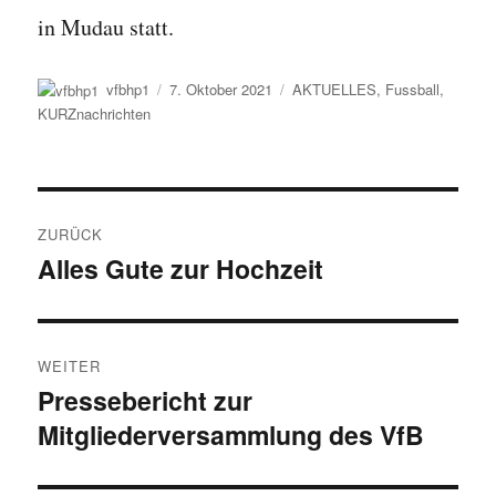
in Mudau statt.
Autor
Veröffentlicht
Kategorien
vfbhp1
7. Oktober 2021
AKTUELLES
,
Fussball
,
am
KURZnachrichten
Beitragsnavigation
ZURÜCK
Alles Gute zur Hochzeit
Vorheriger
Beitrag:
WEITER
Pressebericht zur
Nächster
Mitgliederversammlung des VfB
Beitrag: