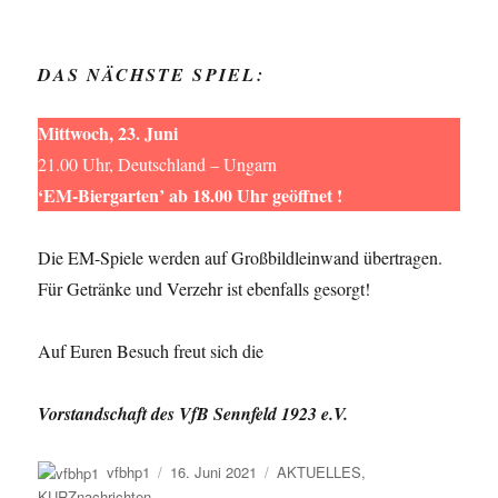
DAS NÄCHSTE SPIEL:
Mittwoch, 23. Juni
21.00 Uhr, Deutschland – Ungarn
‘EM-Biergarten’ ab 18.00 Uhr geöffnet !
Die EM-Spiele werden auf Großbildleinwand übertragen.
Für Getränke und Verzehr ist ebenfalls gesorgt!
Auf Euren Besuch freut sich die
Vorstandschaft des VfB Sennfeld 1923 e.V.
Autor
Veröffentlicht
Kategorien
vfbhp1
16. Juni 2021
AKTUELLES
,
am
KURZnachrichten