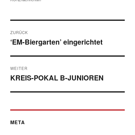
Beitragsnavigation
ZURÜCK
‘EM-Biergarten’ eingerichtet
Vorheriger
Beitrag:
WEITER
KREIS-POKAL B-JUNIOREN
Nächster
Beitrag:
META