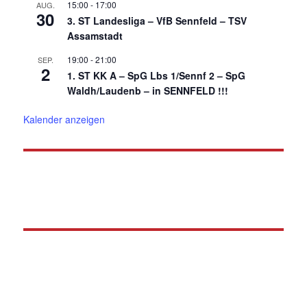
15:00
-
17:00
AUG.
30
3. ST Landesliga – VfB Sennfeld – TSV
Assamstadt
19:00
-
21:00
SEP.
2
1. ST KK A – SpG Lbs 1/Sennf 2 – SpG
Waldh/Laudenb – in SENNFELD !!!
Kalender anzeigen