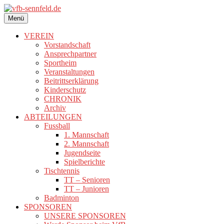
Zum
Inhalt
Menü
vfb-sennfeld.de
springen
VEREIN
Vorstandschaft
Ansprechpartner
Sportheim
Veranstaltungen
Beitrittserklärung
Kinderschutz
CHRONIK
Archiv
ABTEILUNGEN
Fussball
1. Mannschaft
2. Mannschaft
Jugendseite
Spielberichte
Tischtennis
TT – Senioren
TT – Junioren
Badminton
SPONSOREN
UNSERE SPONSOREN