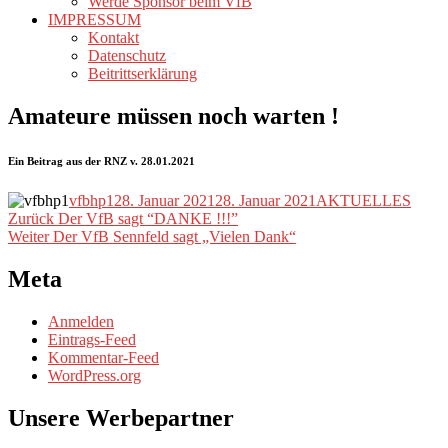
Werde Sponsor beim VfB
IMPRESSUM
Kontakt
Datenschutz
Beitrittserklärung
Amateure müssen noch warten !
Ein Beitrag aus der RNZ v. 28.01.2021
Autor
Veröffentlicht
Kategorien
vfbhp1
28. Januar 2021
28. Januar 2021
AKTUELLES
Beitragsnavigation
Vorheriger
am
Zurück
Der VfB sagt “DANKE !!!”
Nächster
Beitrag:
Weiter
Der VfB Sennfeld sagt „Vielen Dank“
Beitrag:
Meta
Anmelden
Eintrags-Feed
Kommentar-Feed
WordPress.org
Unsere Werbepartner