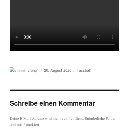
Autor
Veröffentlicht
Kategorien
vfbhp1
20. August 2020
Fussball
am
Schreibe einen Kommentar
Deine E-Mail-Adresse wird nicht veröffentlicht.
Erforderliche Felder
sind mit
*
markiert