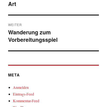
Art
Beitrag:
WEITER
Wanderung zum
Nächster
Vorbereitungsspiel
Beitrag:
META
Anmelden
Eintrags-Feed
Kommentar-Feed