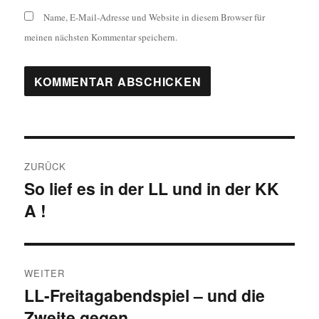
Name, E-Mail-Adresse und Website in diesem Browser für
meinen nächsten Kommentar speichern.
Beitragsnavigation
ZURÜCK
So lief es in der LL und in der KK
Vorheriger
A !
Beitrag:
WEITER
LL-Freitagabendspiel – und die
Nächster
Zweite gegen
Beitrag: