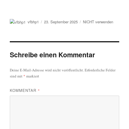
Autor
Veröffentlicht
Kategorien
vfbhp1
23. September 2025
NICHT verwenden
am
Schreibe einen Kommentar
Deine E-Mail-Adresse wird nicht veröffentlicht.
Erforderliche Felder
sind mit
*
markiert
KOMMENTAR
*