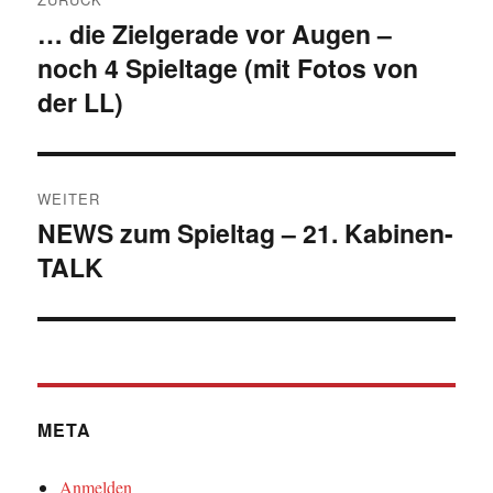
… die Zielgerade vor Augen –
Vorheriger
noch 4 Spieltage (mit Fotos von
Beitrag:
der LL)
WEITER
NEWS zum Spieltag – 21. Kabinen-
Nächster
TALK
Beitrag:
META
Anmelden