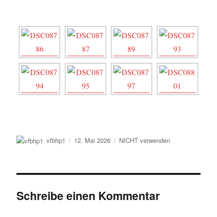
Autor
Veröffentlicht
Kategorien
vfbhp1
12. Mai 2026
NICHT verwenden
am
Schreibe einen Kommentar