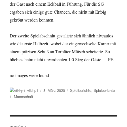
der Gast nach einem Eckball in Führung. Für die SG
ergaben sich einige gute Chancen, die nicht mit Erfolg
gekrönt werden konnten.
Der zweite Spielabschnitt gestaltete sich ähnlich niveaulos
wie die erste Halbzeit, wobei der eingewechselte Karrer mit
einem präzisen Schuß an Torhüter Mütsch scheiterte. So
blieb es beim nicht unverdienten 1:0 Sieg der Gäste. PE
no images were found
Autor
Veröffentlicht
Kategorien
vfbhp1
8. März 2020
Spielberichte
,
Spielberichte
am
1. Mannschaft
Beitragsnavigation