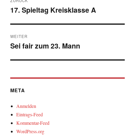
ZURÜCK
17. Spieltag Kreisklasse A
Vorheriger
Beitrag:
WEITER
Sei fair zum 23. Mann
Nächster
Beitrag:
META
Anmelden
Eintrags-Feed
Kommentar-Feed
WordPress.org