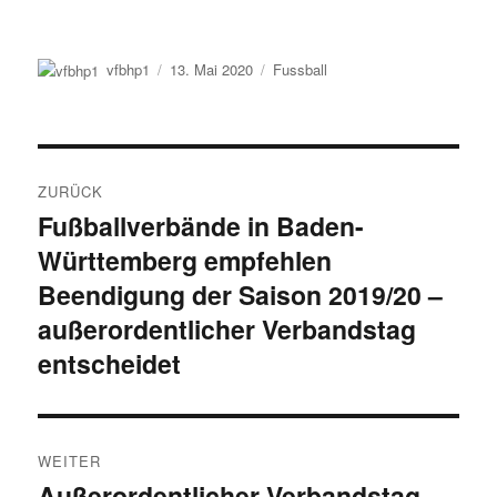
Autor
Veröffentlicht
Kategorien
vfbhp1
13. Mai 2020
Fussball
am
Beitragsnavigation
ZURÜCK
Fußballverbände in Baden-
Vorheriger
Württemberg empfehlen
Beitrag:
Beendigung der Saison 2019/20 –
außerordentlicher Verbandstag
entscheidet
WEITER
Außerordentlicher Verbandstag
Nächster