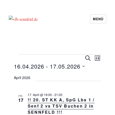
MENÜ
vfb-sennfeld.de
Veranstaltungen
V
V
S
L
e
U
e
16.04.2026
 - 
17.05.2026
I
r
C
r
S
a
D
H
T
April 2026
a
n
E
a
E
s
n
t
t
s
a
u
17. April @ 19:00
-
21:00
FR.
17
!! 20. ST KK A, SpG Lbs 1 /
t
l
m
t
Senf 2 vs TSV Buchen 2 in
a
w
u
SENNFELD !!!