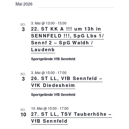
n
Mai 2026
s
i
c
3. Mai @ 13:00
-
15:00
SO.
3
22. ST KK A !!! um 13h in
h
SENNFELD !!!, SpG Lbs 1/
t
Sennf 2 – SpG Waldh /
e
Laudenb
n
Sportgelände VfB Sennfeld
,
N
3. Mai @ 15:00
-
17:00
SO.
3
26. ST LL, VfB Sennfeld –
a
VfK Diedesheim
v
Sportgelände VfB Sennfeld
i
g
10. Mai @ 15:00
-
17:00
SO.
a
10
27. ST LL, TSV Tauberhöhe –
t
VfB Sennfeld