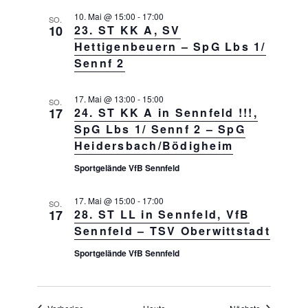
i
o
10. Mai @ 15:00
-
17:00
SO.
10
23. ST KK A, SV
n
Hettigenbeuern – SpG Lbs 1/
Sennf 2
17. Mai @ 13:00
-
15:00
SO.
17
24. ST KK A in Sennfeld !!!,
SpG Lbs 1/ Sennf 2 – SpG
Heidersbach/Bödigheim
Sportgelände VfB Sennfeld
17. Mai @ 15:00
-
17:00
SO.
17
28. ST LL in Sennfeld, VfB
Sennfeld – TSV Oberwittstadt
Sportgelände VfB Sennfeld
Veranstaltungen
Veranstaltu