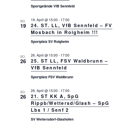
l
n
ä
Sportgelände VfB Sennfeld
t
g
h
A
u
l
n
19. April @ 15:00
-
17:00
SO.
n
s
19
24. ST. LL, VfB Sennfeld – FV
e
g
i
Mosbach in Roigheim !!!
n
c
e
.
Sportplatz SV Roigheim
h
n
t
S
e
26. April @ 15:00
-
17:00
SO.
26
25. ST LL, FSV Waldbrunn –
n
u
-
VfB Sennfeld
c
N
Sportplatz FSV Waldbrunn
h
a
v
e
i
26. April @ 15:00
-
17:00
SO.
u
26
21. ST KK A, SpG
g
Rippb/Wettersd/Glash – SpG
n
a
t
Lbs 1 / Senf 2
d
i
A
SV Wettersdorf-Glashofen
o
n