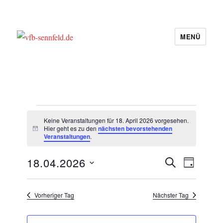
MENÜ
vfb-sennfeld.de
Veranstaltungen
Keine Veranstaltungen für 18. April 2026 vorgesehen.
für
Hier geht es zu den
nächsten bevorstehenden
H
Veranstaltungen
.
i
18.
n
w
V
V
18.04.2026
April
S
e
T
e
i
U
e
D
A
2026
r
s
C
r
G
a
a
H
Vorheriger Tag
Nächster Tag
a
n
E
t
s
n
u