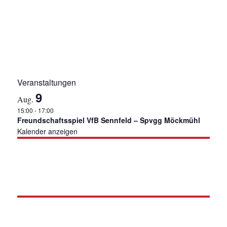
g
a
t
i
o
n
Veranstaltungen
9
Aug.
15:00
-
17:00
Freundschaftsspiel VfB Sennfeld – Spvgg Möckmühl
Kalender anzeigen