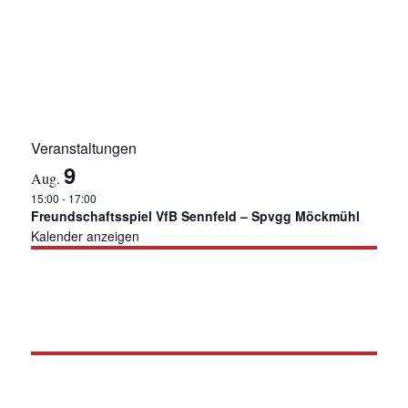
g
a
t
i
o
n
Veranstaltungen
9
Aug.
15:00
-
17:00
Freundschaftsspiel VfB Sennfeld – Spvgg Möckmühl
Kalender anzeigen