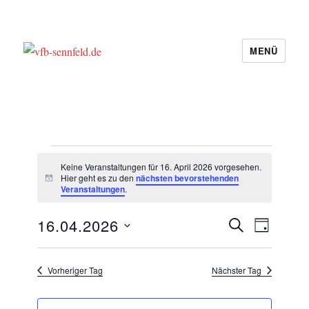
MENÜ
vfb-sennfeld.de
Veranstaltungen
Keine Veranstaltungen für 16. April 2026 vorgesehen.
für
Hier geht es zu den
nächsten bevorstehenden
H
Veranstaltungen
.
i
16.
n
w
V
V
16.04.2026
April
S
e
T
e
i
U
e
D
A
2026
r
s
C
r
G
a
a
H
Vorheriger Tag
Nächster Tag
a
n
E
t
s
n
u